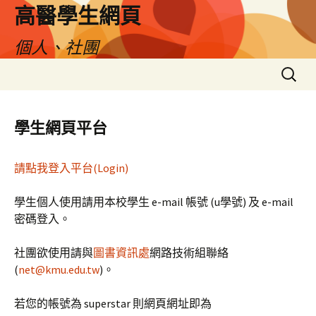
跳
高醫學生網頁
至
主
個人、社團
要
搜
內
尋
容
關
鍵
學生網頁平台
字:
請點我登入平台(Login)
學生個人使用請用本校學生 e-mail 帳號 (u學號) 及 e-mail
密碼登入。
社團欲使用請與
圖書資訊處
網路技術組聯絡
(
net@kmu.edu.tw
)。
若您的帳號為 superstar 則網頁網址即為